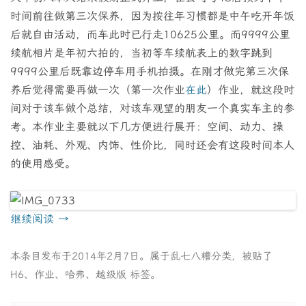
时间前往做第三次保养，因为按往年习惯都是中午吃开年饭
后就自由活动，而车此时已行走10625公里。而9999公里
续航相片是年初六拍的，当初等车续航表上的数字跳到
9999公里后既靠边停车用手机拍摄。在刚才做完第三次保
养后觉得需要再做一次（第一次作业
在此
）作业，就这段时
间对于该车做个总结，对该车观望的朋友一个真实车主的参
考。本作业主要就以下几方便进行展开：空间、动力、操
控、油耗、外观、内饰、性价比，同时还会有这段时间本人
的使用感受。
继续阅读
→
本条目发布于
2014年2月7日
。属于
乱七八糟
分类，被贴了
H6
、
作业
、
哈弗
、
越级版
标签。