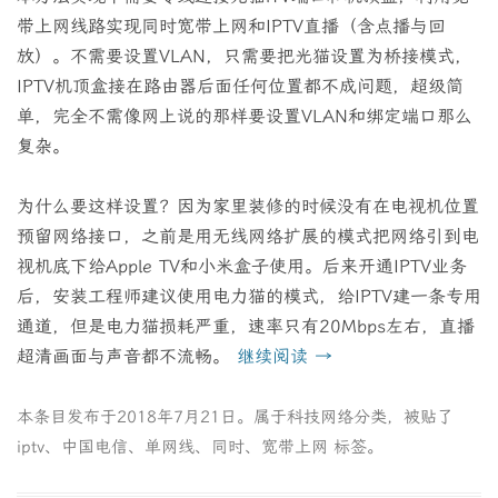
带上网线路实现同时宽带上网和IPTV直播（含点播与回
放）。不需要设置VLAN，只需要把光猫设置为桥接模式，
IPTV机顶盒接在路由器后面任何位置都不成问题，超级简
单，完全不需像网上说的那样要设置VLAN和绑定端口那么
复杂。
为什么要这样设置？因为家里装修的时候没有在电视机位置
预留网络接口，之前是用无线网络扩展的模式把网络引到电
视机底下给Apple TV和小米盒子使用。后来开通IPTV业务
后，安装工程师建议使用电力猫的模式，给IPTV建一条专用
通道，但是电力猫损耗严重，速率只有20Mbps左右，直播
超清画面与声音都不流畅。
继续阅读
→
本条目发布于
2018年7月21日
。属于
科技网络
分类，被贴了
iptv
、
中国电信
、
单网线
、
同时
、
宽带上网
标签。