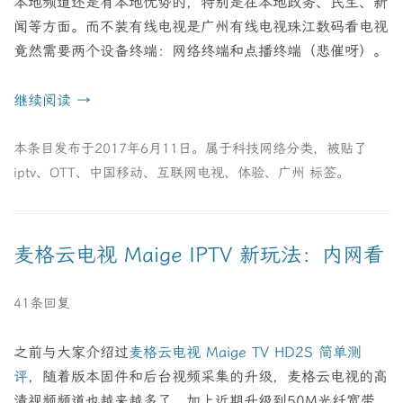
本地频道还是有本地优势的，特别是在本地政务、民生、新
闻等方面。而不装有线电视是广州有线电视珠江数码看电视
竟然需要两个设备终端：网络终端和点播终端（悲催呀）。
继续阅读
→
本条目发布于
2017年6月11日
。属于
科技网络
分类，被贴了
iptv
、
OTT
、
中国移动
、
互联网电视
、
体验
、
广州
标签。
麦格云电视 Maige IPTV 新玩法：内网看
41条回复
之前与大家介绍过
麦格云电视 Maige TV HD2S 简单测
评
，随着版本固件和后台视频采集的升级，麦格云电视的高
清视频频道也越来越多了，加上近期升级到50M光纤宽带，