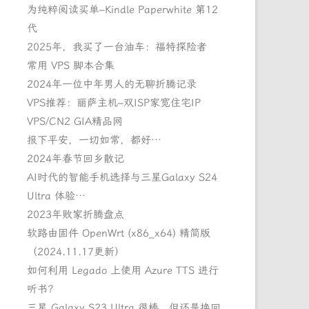
为纯粹阅读买单–Kindle Paperwhite 第12
代
2025年，我买了一台油车：福特探险者
常用 VPS 脚本合集
2024年一位中年男人的无聊折腾记录
VPS推荐：丽萨主机–双ISP家宽住宅IP
VPS/CN2 GIA精品网
报下平安，一切如常，都好…
2024年春节回乡散记
AI时代的智能手机选择与三星Galaxy S24
Ultra 体验…
2023年败家折腾盘点
软路由固件 OpenWrt (x86_x64) 精简版
（2024.11.17更新）
如何利用 Legado 上使用 Azure TTS 进行
听书？
三星 Galaxy S23 Ultra 很棒，但还是换回