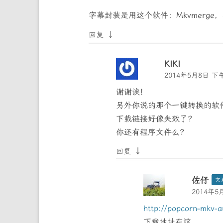
字幕封装是用这个软件：M​k​v​m​e​r​
↓
回复
KIKI
2014年5月8日 下午
谢谢诶！
另外你说的那个一键转换的软件（Po
下载链接好像失效了？
你还有程序文件么？
↓
回复
佐仔
文
2014年5
http://popcorn-mkv-a
下载地址在这。