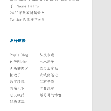
了 iPhone 14 Pro
2022年败家折腾盘点
Twitter 搜索技巧分享
友好链接
Pop's Blog
从良未遂
佐仔Flickr
土木坛子
尚磊的博客
我是王掌柜
扯远了
攻城狮笔记
数字移民
江石子渔
流浪天下
浮白载笔
碧云飘鹤
缙哥哥的博客
路杨博客