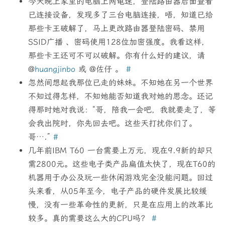
今天晚上家里的电脑上网龟速，登陆路由器后面查看
已连接设备，发现多了三台电脑连接，唔，知道已给
那些卡王破解了，马上更改路由器登陆密码、禁用
SSID广播 、密码使用128位加密强度。我看这样，
那些卡王还可不可以破解。你有什么好的建议，请
@
huangjinbo
或 @佐仔 。
#
忽然间想起我那位已走的妹妹。不知她在另一个世界
不知过得怎样，不知她能否知道我对她的思念。还记
得那时她对我说：“哥，陪我一会吧，我就要走了，等
会我出院时，你先回去吧。这些天打扰你们了。
哥….”
#
几年前IBM T60 一台需要上万元，现在9.9新的却只
需2800元。这些电子类产品扁值太快了，现在T60的
机器用于办公及玩一些休闲游戏完全没能问题。回过
头来看，从05年至今，电子产品的硬件发展比较缓
慢，没有一些革命性的更新，只是在应用上的改革比
较多。真的需要这么大的CPU吗？
#