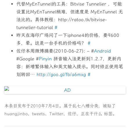
代替MyEnTunnel的工具：Bitvise Tunnelier ，可能
设置比MyEnTunnel稍难，但速度是 MyEnTunnel 无
法比的。具体教程：http://ratoo.tk/bitvise-
tunnelier-tutorial
#
昨天在海印广场问了一下iphone4的价格，要9600
多，晕。这是一台手机的价格吗？
#
佐仔本周微博摘要(2010-06-27): – #
Android
#Google #
Pinyin
拼音输入法更新到1.2.7，更新内
容：新增繁体输入和英文输入提示。同时修正使用笔
划转回…
http://goo.gl/fb/a6mxg
#
本条目发布于
2010年7月4日
。属于
乱七八糟
分类，被贴了
huangjinbo
、
tweets
、
Twitter
、
佐仔
、
正在干什么
标签。