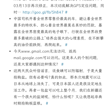
03月13日再次修正，本次切底解决GPS定位问题，同
时…
http://goo.gl/fb/Sh847
#
中国司机开着全世界零售价最高的车，避让着全世界
最多的特权车、担心着全世界最莫名其妙的罚款、暴
露在全世界密度最高的电子眼下、行驶在全世界收费
最多最破的公路上”培养出强大的心理素质，在不断攀
高的油价前跌倒，再爬起来。
#
今天www.gmail.com无法访问，返而
mail.google.com可以访问。这是本人的个别问题，
还是大家都遇到这种情况？
#
这两天民众听信谣言，说食碘可以防辐射，于是大量
抢购盐。但有必要吗?真的如此，那本次地震可以让
日本从地球上消失了，可是日本国人还是很淡定地生
活工作。再者一包盐可以吃上整个月，我们在新疆还
有一个很大的盐湖呢，怕什么怕呢？又让我想起非典
时期抢购板蓝根。
#