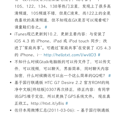
105、122、134、138等热门卫星，发现上了很多高
清频道，105频道不错，但是C波束，而122上的全是
我喜欢的高清频道，但不知现在GX是否可以观看呢？
请童鞋们告之。
#
iTunes现已更新到10.2，更新主要内容：与安装了
iOS 4.3 的 iPhone、iPad 或 iPod touch 同步；改
进了“家庭共享”。可通过“家庭共享”在安装了 iOS 4.3
的 iPhone、i…
http://hellotxt.com/l/wvllO3
#
不知什么时候Gtalk电脑版的可以传文件了，可以传文
件，可以视频，可以聊天，界面简单，同时聊天内容
加密，什么时候腾讯可以出一个这么简单的QQ呢？
#
基于国行联通版 HTC G7 Desire 2.2 官方ROM的纯
净中文版[终结版]0307再次修正，修正内容：有同学
说GPS难于定位，所以更换了GPS系统文件。 现在真
正收工。http://htxt.it/y8is
#
佐仔本周微博汇总(2011-03-06): – 基于国行联通版