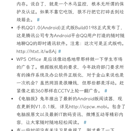
内存。说白了，就是一个木马监控，根本无所谓的保
护及认证。如果不靠它吃饭，狠不行把它打碎丢到垃
圾箱去。
#
手机QQ1.0(Android)正式版Build0198正式发布了，
这是腾讯公司专为Android平台QQ用户打造的随时随
地聊QQ的即时通讯软件。注意：这次可是正式版哟。
http://htxt.it/w8Aj
#
WPS Office 是应该像动感地带那样做一下学生市场
的广告了。根据版权局的要求，今年政府部门要求所
有的操作系统及办公软件正版化，对于金山来说也是
一次机会？虽然网游是很赚钱，但那些都是浮动。赶
紧像之前360那样在CCTV上轮一翻广告。
#
《电脑报》兔年推出了最新的Android版阅读器，现
在更新到V1.0.1版，详见http://icpcw.mobi。包含了
电脑报原文以及最新IT数码资讯、微博互动等精彩内
容，让大家随时随地轻松阅读。
#
有一段时间没有关注卫星电视了，刚才看了一下