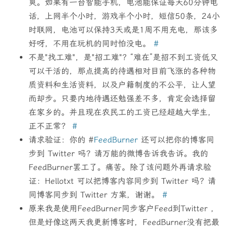
爽。如果有一台智能手机，电池能保证每天60分钟电
话，上网半个小时，游戏半个小时，短信50条，24小
时联网，电池可以保持3天或是1周不用充电，那该多
好呀，不用在玩机的同时怕没电。
#
不是"找工难"，是"招工难"？“难在”是招不到工资低又
可以干活的，那点提高的待遇相对目前飞涨的各种物
质资料和生活资料，以及户籍制度的不公平，让人望
而却步。只要内地待遇还勉强差不多，肯定会选择留
在家乡的。并且现在农民工的工资已经超越大学生，
正不正常？
#
请求验证：你的 #
FeedBurner
还可以把你的博客同
步到 Twitter 吗？请万能的微博告诉我告诉。我的
FeedBurner罢工了。痛苦。除了该问题外再请求验
证：Hellotxt 可以把博客内容同步到 Twitter 吗？请
同博客同步到 Twitter 方案，谢谢。
#
原来我是使用FeedBurner同步客户Feed到Twitter ，
但是好像这两天我更新博客时，FeedBurner没有把最