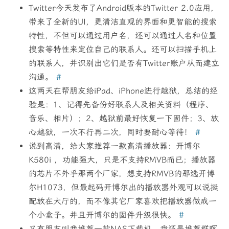
Twitter今天发布了Android版本的Twitter 2.0应用，
带来了全新的UI，更清洁直观的界面和更智能的搜索
特性，不但可以通过用户名，还可以通过人名和位置
搜索等特性来定位自己的联系人。还可以扫描手机上
的联系人，并识别出它们是否有Twitter账户从而建立
沟通。
#
这两天在帮朋友给iPad、iPhone进行越狱，总结的经
验是：1、记得先备份好联系人及相关资料（程序、
音乐、相片）；2、越狱前最好恢复一下固件；3、放
心越狱，一次不行再二次，同时要耐心等待！
#
说到高清，给大家推荐一款高清播放器：开博尔
K580i ，功能强大，只是不支持RMVB而已；播放器
的芯片不外乎那两个厂家，想支持RMVB的那选开博
尔H1073，但最起码开博尔出的播放器外观可以说挺
配放在大厅的，而不像其它厂家喜欢把播放器做成一
个小盒子。并且开博尔的固件升级很快。
#
又有朋友叫我推荐一款NAS下载机，我还是推荐群晖