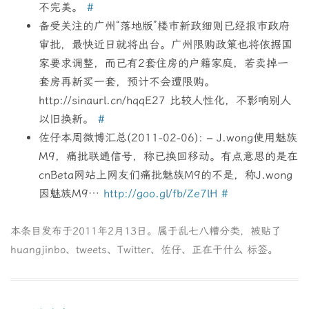
不完美。
#
备受关注的广州“落地版”楼市新政细则已经报市政府
审批，最快近日就将出台。广州限购政策也将依据国
家要求调整，而已有2套住房的户籍家庭，若卖掉一
套房再新买一套，预计不会遭限购。
http://sinaurl.cn/hqqE27 比较人性化，不影响别人
以旧换新。
#
佐仔本周微博汇总(2011-02-06): – J.wong使用魅族
M9，痛批联通信号，称已换回移动。有点意思的是在
cnBeta网站上网友们痛批魅族M9的不是，称J.wong
因魅族M9…
http://goo.gl/fb/Ze7lH
#
本条目发布于
2011年2月13日
。属于
乱七八糟
分类，被贴了
huangjinbo
、
tweets
、
Twitter
、
佐仔
、
正在干什么
标签。