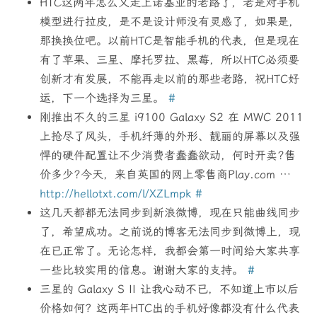
HTC这两年怎么又走上诺基亚的老路了，老是对手机
模型进行拉皮，是不是设计师没有灵感了，如果是，
那换换位吧。以前HTC是智能手机的代表，但是现在
有了苹果、三星、摩托罗拉、黑莓，所以HTC必须要
创新才有发展，不能再走以前的那些老路，祝HTC好
运，下一个选择为三星。
#
刚推出不久的三星 i9100 Galaxy S2 在 MWC 2011
上抢尽了风头，手机纤薄的外形、靓丽的屏幕以及强
悍的硬件配置让不少消费者蠢蠢欲动，何时开卖?售
价多少?今天，来自英国的网上零售商Play.com …
http://hellotxt.com/l/XZLmpk
#
这几天都都无法同步到新浪微博，现在只能曲线同步
了，希望成功。之前说的博客无法同步到微博上，现
在已正常了。无论怎样，我都会第一时间给大家共享
一些比较实用的信息。谢谢大家的支持。
#
三星的 Galaxy S II 让我心动不已，不知道上市以后
价格如何？这两年HTC出的手机好像都没有什么代表