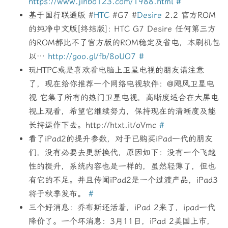
https://www.jinbo123.com/1988.html
#
基于国行联通版 #
HTC
#G7 #
Desire
2.2 官方ROM
的纯净中文版[终结版]: HTC G7 Desire 任何第三方
的ROM都比不了官方版的ROM稳定及省电，本刷机包
以…
http://goo.gl/fb/8oUO7
#
玩HTPC或是喜欢看电脑上卫星电视的朋友请注意
了，现在给你推荐一个网络电视软件：@飓风卫星电
视 它集了所有的热门卫星电视，高晰度适合在大屏电
视上观看，希望它继续努力，保持现在的清晰度及能
长持运作下去。http://htxt.it/oVmc
#
看了iPad2的提升参数，对于已购买iPad一代的朋友
们，没有必要去更新换代，原因如下：没有一个飞越
性的提升，系统内容也是一样的，虽然轻薄了，但也
有它的不足。并且传闻iPad2是一个过渡产品，iPad3
将于秋季发布。
#
三个好消息：乔布斯还活着，iPad 2来了，ipad一代
降价了。一个坏消息：3月11日，iPad 2美国上市，