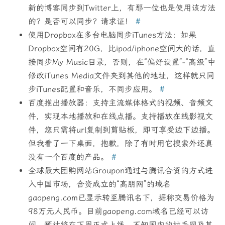
新的博客同步到Twitter上，有那一位也是使用该方法
的？是否可以同步？请求证！
#
使用Dropbox在多台电脑同步iTunes方法：如果
Dropbox空间有20G，比ipod/iphone空间大的话，直
接同步My Music目录，否则，在“偏好设置”-“高级”中
修改iTunes Media文件夹到其他的地址，这样就只同
步iTunes配置和音乐，不同步应用。
#
百度推出播放器：支持主流媒体格式的视频、音频文
件，实现本地播放和在线点播。支持播放在线影视文
件，您只需将url复制到剪贴板，即可享受边下边播。
但我看了一下桌面，抱歉，除了有时用它搜索外还真
没有一个百度的产品。
#
全球最大团购网站Groupon通过与腾讯合资的方式进
入中国市场，合资成立的“高朋网”的域名
gaopeng.com已显示转至腾讯名下，据称交易价格为
98万元人民币。目前gaopeng.com域名已经可以访
问，预计将在下周正式上线。不知国内的拉手网及其