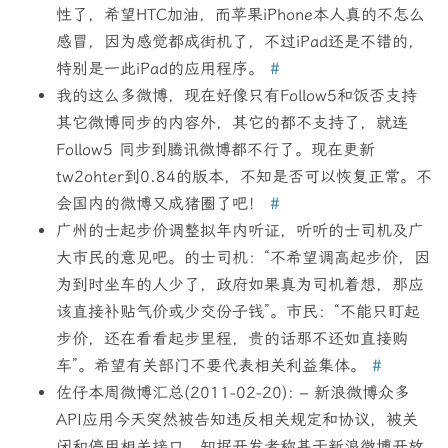
性了，希望HTC加油，而苹果iPhone本人真的不怎么
感冒，因为感觉都成街机了，不过iPad还是不错的，
特别是一此iPad的应用程序。
#
我的这么多微博，现在好像只有Follow5和饭否支持
其它微博同步的内容外，其它的都不支持了，就连
Follow5 同步到腾讯微博都不行了。现在更新
tw2ohter到0.84的版本，不知是否可以恢复正常。不
会国内的微博又成猪圈了吧！
#
广州的士起步价调整拟年内听证，听听的士司机及广
大市民的意见吧。的士司机：“不希望调高起步价，因
为到时坐车的人少了，政府如果真为司机着想，那应
该直接补贴气价或少交份子钱”。市民：“不能只盯起
步价，还在看看起步里程，贵的话那不还如直接购
车”。希望有关部门不要代表相关利益集体。
#
佐仔本周微博汇总(2011-02-20): – 新浪微博众多
API应用今天突然被告知违反相关规定和协议，被关
闭和停用相关接口。知据开发者称基于新浪微博开放