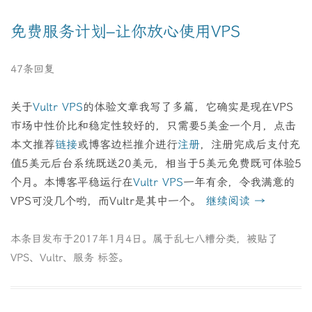
免费服务计划–让你放心使用VPS
47条回复
关于
Vultr VPS
的体验文章我写了多篇，它确实是现在VPS
市场中性价比和稳定性较好的，只需要5美金一个月，点击
本文推荐
链接
或博客边栏推介进行
注册
，注册完成后支付充
值5美元后台系统既送20美元，相当于5美元免费既可体验5
个月。本博客平稳运行在
Vultr VPS
一年有余，令我满意的
VPS可没几个哟，而Vultr是其中一个。
继续阅读
→
本条目发布于
2017年1月4日
。属于
乱七八糟
分类，被贴了
VPS
、
Vultr
、
服务
标签。