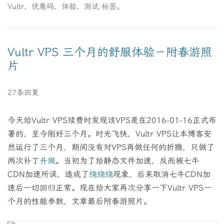
Vultr
、
优惠码
、
体验
、
测试
标签。
Vultr VPS 三个月的舒服体验－附春游照
片
27条回复
今天给Vultr VPS续费时发现该VPS是在2016-01-16正式布
署的，至今刚好三个月。时光飞快，Vultr VPS让本博客安
然运行了三个月，期间没有对VPS再做任何的折腾，只做了
两次补丁
升级
。当初为了给静态文件加速，反而被七牛
CDN加速所误，造成了
绕绕绕
现象，后来取消七牛CDN加
速后一切回归正常。现在给大家再次分享一下Vultr VPS一
个月的性能参数，文章最后附春游照片。