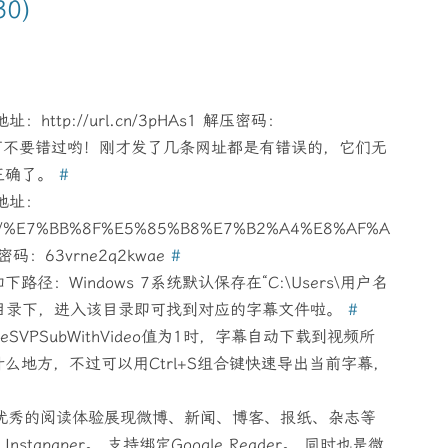
0)
tp://url.cn/3pHAs1 解压密码：
的家长可不要错过哟！刚才发了几条网址都是有错误的，它们无
正确了。
#
地址：
inyue/%E7%BB%8F%E5%85%B8%E7%B2%A4%E8%AF%A
密码：63vrne2q2kwae
#
：Windows 7系统默认保存在“C:\Users\用户名
\SVPSub”目录下，进入该目录即可找到对应的字幕文件啦。
#
VPSubWithVideo值为1时，字幕自动下载到视频所
么地方，不过可以用Ctrl+S组合键快速导出当前字幕，
，以优秀的阅读体验展现微博、新闻、博客、报纸、杂志等
apaper。 支持绑定Google Reader。 同时也是微