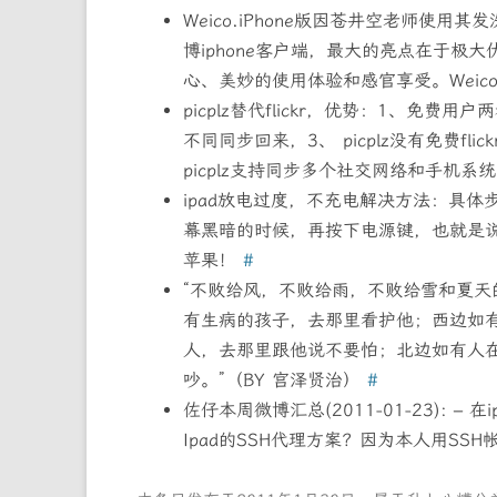
Weico.iPhone版因苍井空老师使用
博iphone客户端，最大的亮点在于
心、美妙的使用体验和感官享受。Wei
picplz替代flickr，优势：1、免费用户两
不同同步回来，3、 picplz没有免费fli
picplz支持同步多个社交网络和手机系
ipad放电过度，不充电解决方法：具
幕黑暗的时候，再按下电源键，也就是
苹果！
#
“不败给风，不败给雨，不败给雪和夏
有生病的孩子，去那里看护他；西边如
人，去那里跟他说不要怕；北边如有人
吵。”（BY 宫泽贤治）
#
佐仔本周微博汇总(2011-01-23): – 
Ipad的SSH代理方案？因为本人用SSH帐