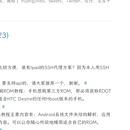
类，被贴了
huangjinbo
、
tweets
、
Twitter
、
佐仔
、
正在干
3)
er比较方便，谁有Ipad的SSH代理方案？因为本人用SSH
户端，要支持api的，请大家推荐一个，谢谢。
#
方法及刷ROM教程：手机想刷第三方ROM，那必须获取ROOT
合HTC Desire的任何Hboot版本的手机。
l
#
：本教程主要内容有：Android系统文件夹结构解析、应用
内容。可以让你随心所欲地精简适合自已的ROM。