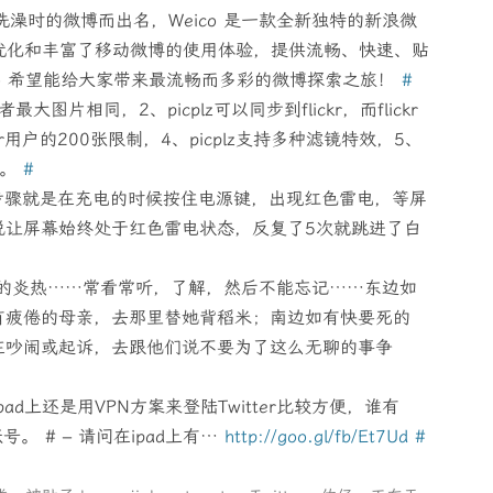
其发洗澡时的微博而出名，Weico 是一款全新独特的新浪微
极大优化和丰富了移动微博的使用体验，提供流畅、快速、贴
co 希望能给大家带来最流畅而多彩的微博探索之旅！
#
者最大图片相同，2、picplz可以同步到flickr，而flickr
ckr用户的200张限制，4、picplz支持多种滤镜特效，5、
统。
#
体步骤就是在充电的时候按住电源键，出现红色雷电，等屏
说让屏幕始终处于红色雷电状态，反复了5次就跳进了白
天的炎热……常看常听，了解，然后不能忘记……东边如
有疲倦的母亲，去那里替她背稻米；南边如有快要死的
在吵闹或起诉，去跟他们说不要为了这么无聊的事争
在ipad上还是用VPN方案来登陆Twitter比较方便，谁有
号。 # – 请问在ipad上有…
http://goo.gl/fb/Et7Ud
#