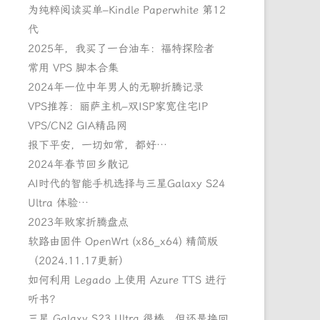
为纯粹阅读买单–Kindle Paperwhite 第12
代
2025年，我买了一台油车：福特探险者
常用 VPS 脚本合集
2024年一位中年男人的无聊折腾记录
VPS推荐：丽萨主机–双ISP家宽住宅IP
VPS/CN2 GIA精品网
报下平安，一切如常，都好…
2024年春节回乡散记
AI时代的智能手机选择与三星Galaxy S24
Ultra 体验…
2023年败家折腾盘点
软路由固件 OpenWrt (x86_x64) 精简版
（2024.11.17更新）
如何利用 Legado 上使用 Azure TTS 进行
听书？
三星 Galaxy S23 Ultra 很棒，但还是换回