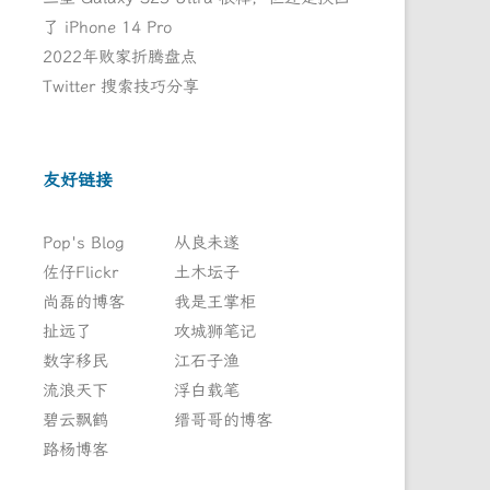
了 iPhone 14 Pro
2022年败家折腾盘点
Twitter 搜索技巧分享
友好链接
Pop's Blog
从良未遂
佐仔Flickr
土木坛子
尚磊的博客
我是王掌柜
扯远了
攻城狮笔记
数字移民
江石子渔
流浪天下
浮白载笔
碧云飘鹤
缙哥哥的博客
路杨博客