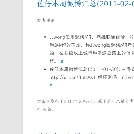
佐仔本周微博汇总(2011-02-0
发表评论
J.wong使用魅族M9，痛批联通信号，
魅族M9的不是，称J.wong因魅族M9
的，在县级以上城市和高速公路上的信号
好。
#
佐仔本周微博汇总(2011-01-30): 
http://url.cn/3pHAs1 解压密码：6
#
本条目发布于
2011年2月6日
。属于
乱七八糟
分
么
标签。