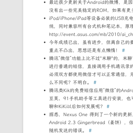
最近很少更新关于Android的微博，是因为没有
没有出一些完美稳定的ROM，如果有更多
iPod/iPhone/iPad等设备必装的USB
统，同时兼容所有台式机和笔记本，原理
http://event.asus.com/mb/2010/ai_c
今年成绩已出，虽有进步，但离自己的
重点不凸出，思想还是有点懒惰！
#
腾讯“微信”功能上比不过"米聊"的，
进行普通的短信，直接调用手机通讯录
必须双方都使用微信才可以正常通信，
么不同呢？不明白。
#
腾讯类Kik的免费短信应用“微信”的And
豆荚、91手机助手等工具进行安装，
聊和KiKi以后如何发展呢？
#
据悉，Nexus One 得到了一个新的更新
Android 2.3 Gingerbread（姜饼）
随机发送的错误。
#