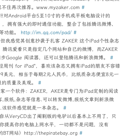
再次推荐。www.myzaker.com
#
款针对Android平台5至10寸的手机或平板电脑设计的
用的），拥有强大的即时通信功能，整合了包括腾讯微博、
闻等功能。
http://im.qq.com/pad/
#
但我感觉其创意抄袭于扎客 ZAKER 这个iPad个性杂志
。腾讯爱看只是指定几个网站和自已的微博，而ZAKER
步Google 阅读器，还可以登陆腾讯和新浪微博。
#
周刊 for iPad"，喜欢该杂志又拥有iPad的朋友不容错
.99美元，相当于每期2元人民币，比纸质杂志便宜8元一
报的质量及美观。
#
家一个软件：ZAKER，AKER是专门为iPad定制的阅读
客,报纸,杂志等信息.可以转发微博,报纸文章到新浪微
reader.该软件感觉就是一本杂志。
#
为自从VeryCD出了阉割版的电驴以后基本上不用了，只
只要你提高你的电脑上网水平，一切都不是问题，没有
站）http://thepiratebay.org
#