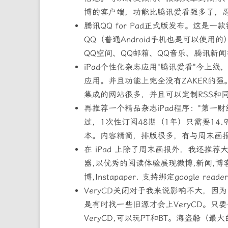
博的客户端，功能比腾讯爱看强多了，忍不住
腾讯QQ for Pad正式版发布。这是一
QQ（普通Android手机也是可以使
QQ空间、QQ邮箱、QQ音乐、腾讯新
iPad个性化杂志应用"腾讯爱看"今上线，
应用。并且功能上完全没有ZAKER的强
集成的网站很多，并且可以定制RSS和同
再推荐一个精品杂志iPad程序："第一财经
过，1次性订阅48期（1年）只需要14
本。内容精简，排版很多，有与周末画
在 iPad 上除了周末画报外，我还推荐大
器,以优秀的阅读体验展现微博,新闻,博
博,Instapaper. 支持绑定google 
VeryCD关闭对于我来说影响不大，因
是有时找一些旧源才会上VeryCD。
VeryCD,可以玩PT和BT。海盗船（最大的BT网