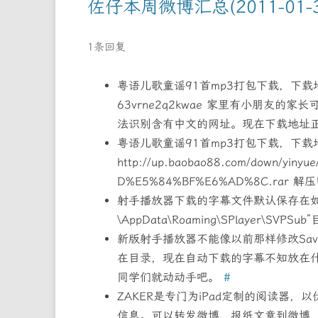
佐仔本周微博汇总(2011-01-3
1条回复
粤语儿歌童谣91首mp3打包下载，下载地址：ht
63vrne2q2kwae 家里有小朋友
法识别含有中文的网址。现在下载地址
粤语儿歌童谣91首mp3打包下载，下载
http://up.baobao88.com/down/y
D%E5%84%BF%E6%AD%8C.rar 解压
射手播放器下载的字幕文件默认保存在如下路径
\AppData\Roaming\SPlayer
新版射手播放器不能像以前那样修改SaveS
在目录，现在自动下载的字幕不知放在什
同学们就动动手吧。
#
ZAKER是专门为iPad定制的阅读器
信息。可以转发微博、报纸文章到微博、Inst