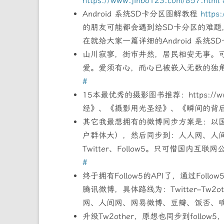
https://www.jinbo123.com/857.html
Android 系统SD卡分区图解教程
https
的朋友可能都会遇到给SD卡分区的难
在就给大家一篇详细的Android 系统
山川寂寥，街市井然，居民相安无事。
爱。爱须有心，而心已被嵌入无数的独角
#
15本最优秀的摄影图书推荐：https://www
经》、《摄影用光圣经》、《瞬间的背后》、
其它我最想拥有的微博同步方案是：以
户群体大），然后同步到：人人网、人间网
Twitter、Follow5。只可惜国内互
#
终于拥有Follow5的API了，通过Fol
腾讯微博，具体路线为：Twitter–Tw2
网、人间网、网易微博、豆瓣、饭否、嘀咕
升级Tw2other，原想也同步到follow5