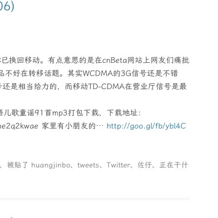
6)
称已换回移动。有点意思的是在cnBeta网站上网友们痛批
产品不好在转移话题。其实WCDMA的3G信号还是不错
还是相当给力的，而移动TD-CDMA在营业厅信号是最
– 粤语儿歌童谣91首mp3打包下载，下载地址：
3vrne2q2kwae 家里有小朋友的…
http://goo.gl/fb/ybl4C
类，被贴了
huangjinbo
、
tweets
、
Twitter
、
佐仔
、
正在干什