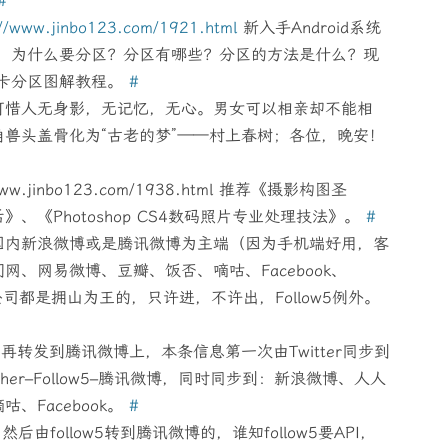
#
://www.jinbo123.com/1921.html
新入手Android系统
题，为什么要分区？分区有哪些？分区的方法是什么？现
SD卡分区图解教程。
#
可惜人无身影，无记忆，无心。男女可以相亲却不能相
兽头盖骨化为“古老的梦”——村上春树；各位，晚安！
.jinbo123.com/1938.html 推荐《摄影构图圣
《Photoshop CS4数码照片专业处理技法》。
#
国内新浪微博或是腾讯微博为主端（因为手机端好用，客
、网易微博、豆瓣、饭否、嘀咕、Facebook、
联网公司都是拥山为王的，只许进，不许出，Follow5例外。
low5再转发到腾讯微博上，本条信息第一次由Twitter同步到
other–Follow5–腾讯微博，同时同步到：新浪微博、人人
、Facebook。
#
，然后由follow5转到腾讯微博的，谁知follow5要API，