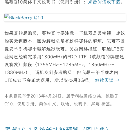
黑莓Q10简体中文说明书（使用手册）：
点击阅读或下载
。
如果真的想购买，那购买时要注意一下机器是否带锁，建议
购买无锁版本，因为解锁总是有这样那样的麻烦，它可不是
像安卓手机那个破解越狱既可。另据网络报道，联通LTE实
验网已经确定采用1800MHz的FDD LTE（该频道的牌照还
没有发）频段（1755MHz～1785MHz，1850MHz～
1880MHz），请机友们参考购买！但我想一年半载之内
LTE应该不会正式商用，所以安心用3G吧。
继续阅读
→
本条目发布于
2013年4月24日
。属于
科技网络
分类，被贴了
Q10
、
使用手册
、
简体中文
、
联通
、
说明书
、
黑莓
标签。