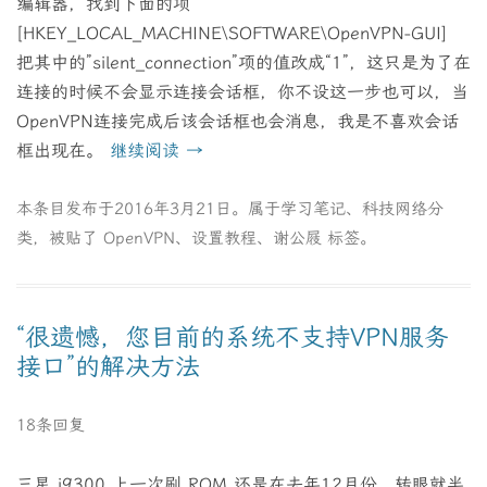
编辑器，找到下面的项
[HKEY_LOCAL_MACHINE\SOFTWARE\OpenVPN-GUI]
把其中的”silent_connection”项的值改成“1”，这只是为了在
连接的时候不会显示连接会话框，你不设这一步也可以，当
OpenVPN连接完成后该会话框也会消息，我是不喜欢会话
框出现在。
继续阅读
→
本条目发布于
2016年3月21日
。属于
学习笔记
、
科技网络
分
类，被贴了
OpenVPN
、
设置教程
、
谢公屐
标签。
“很遗憾，您目前的系统不支持VPN服务
接口”的解决方法
18条回复
三星 i9300 上一次刷 ROM 还是在去年12月份，转眼就半