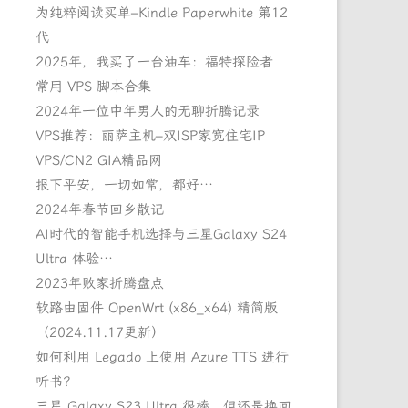
为纯粹阅读买单–Kindle Paperwhite 第12
代
2025年，我买了一台油车：福特探险者
常用 VPS 脚本合集
2024年一位中年男人的无聊折腾记录
VPS推荐：丽萨主机–双ISP家宽住宅IP
VPS/CN2 GIA精品网
报下平安，一切如常，都好…
2024年春节回乡散记
AI时代的智能手机选择与三星Galaxy S24
Ultra 体验…
2023年败家折腾盘点
软路由固件 OpenWrt (x86_x64) 精简版
（2024.11.17更新）
如何利用 Legado 上使用 Azure TTS 进行
听书？
三星 Galaxy S23 Ultra 很棒，但还是换回