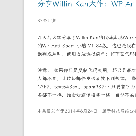
分享Willin Kan大作：WP An
33条回复
昨天与大家分享了Willin Kan的代码实现W
的WP Anti Spam 小墙 V1.84版，这
误判或漏判。使用方法也很简单：将下面代码插入到f
注意： 如果你只是复制代码去用，那只是基
人都不同，让垃圾邮件发送者找不到规律。 举例
C3F7，text543col，spam987….
名都不一样，谁会知道该填哪一格，自然不
本条目发布于
2014年6月24日
。属于
科技网络
分