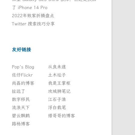
了 iPhone 14 Pro
2022年败家折腾盘点
Twitter 搜索技巧分享
友好链接
Pop's Blog
从良未遂
佐仔Flickr
土木坛子
尚磊的博客
我是王掌柜
扯远了
攻城狮笔记
数字移民
江石子渔
流浪天下
浮白载笔
碧云飘鹤
缙哥哥的博客
路杨博客