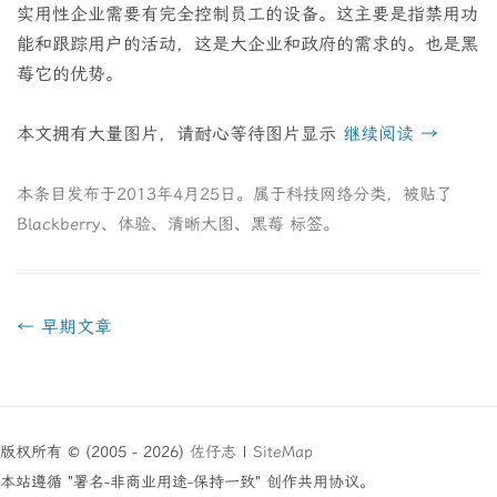
实用性企业需要有完全控制员工的设备。这主要是指禁用功
能和跟踪用户的活动，这是大企业和政府的需求的。也是黑
莓它的优势。
本文拥有大量图片，请耐心等待图片显示
继续阅读
→
本条目发布于
2013年4月25日
。属于
科技网络
分类，被贴了
Blackberry
、
体验
、
清晰大图
、
黑莓
标签。
文
←
早期文章
章
导
航
版权所有 © (2005 - 2026)
佐仔志
|
SiteMap
本站遵循 "署名-非商业用途-保持一致" 创作共用协议。