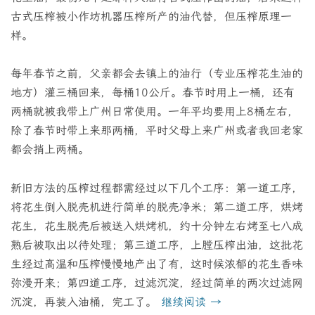
古式压榨被小作坊机器压榨所产的油代替，但压榨原理一
样。
每年春节之前，父亲都会去镇上的油行（专业压榨花生油的
地方）灌三桶回来，每桶10公斤。春节时用上一桶，还有
两桶就被我带上广州日常使用。一年平均要用上8桶左右，
除了春节时带上来那两桶，平时父母上来广州或者我回老家
都会捎上两桶。
新旧方法的压榨过程都需经过以下几个工序：第一道工序，
将花生倒入脱壳机进行简单的脱壳净米；第二道工序，烘烤
花生，花生脱壳后被送入烘烤机，约十分钟左右烤至七八成
熟后被取出以待处理；第三道工序，上膛压榨出油，这批花
生经过高温和压榨慢慢地产出了有，这时候浓郁的花生香味
弥漫开来；第四道工序，过滤沉淀，经过简单的两次过滤网
沉淀，再装入油桶，完工了。
继续阅读
→