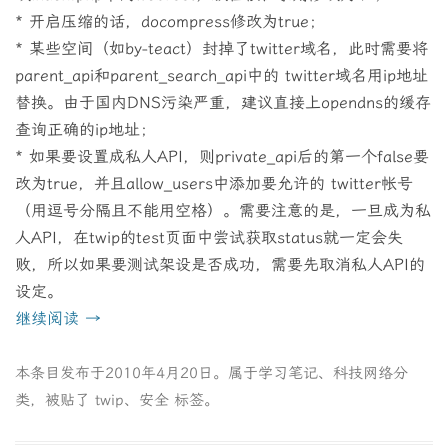
* 开启压缩的话，docompress修改为true；
* 某些空间（如by-teact）封掉了twitter域名，此时需要将
parent_api和parent_search_api中的 twitter域名用ip地址
替换。由于国内DNS污染严重，建议直接上opendns的缓存
查询正确的ip地址；
* 如果要设置成私人API，则private_api后的第一个false要
改为true，并且allow_users中添加要允许的 twitter帐号
（用逗号分隔且不能用空格）。需要注意的是，一旦成为私
人API，在twip的test页面中尝试获取status就一定会失
败，所以如果要测试架设是否成功，需要先取消私人API的
设定。
继续阅读
→
本条目发布于
2010年4月20日
。属于
学习笔记
、
科技网络
分
类，被贴了
twip
、
安全
标签。