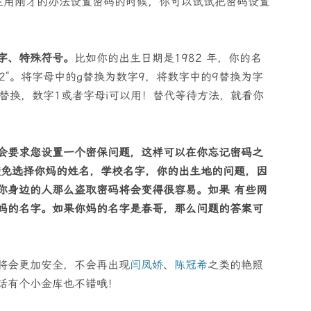
在用刚才的办法设置密码的时候，你可以试试把密码设置
字、特殊符号。
比如你的出生日期是1982 年，你的名
g82“。将字母中的g替换为数字9，将数字中的9替换为字
@替换，数字1或者字母i可以用！替代等待方法，就看你
会要求您设置一个密保问题，这样可以在你忘记密码之
避免选择你妈的姓名，学校名字，你的出生地的问题，因
你身边的人那么盗取密码将会变得很容易。如果 有些网
妈的名字。如果你妈的名字是春哥，那么问题的答案可
将会更加安全，不会再出现
闫凤娇
、
陈冠希
之类的艳照
话有个小金库也不错哦！