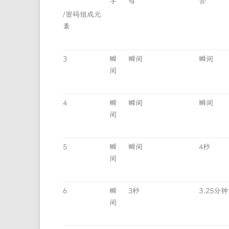
字
母
合
/密码组成元
素
3
瞬
瞬间
瞬间
间
4
瞬
瞬间
瞬间
间
5
瞬
瞬间
4秒
间
6
瞬
3秒
3.25分钟
间