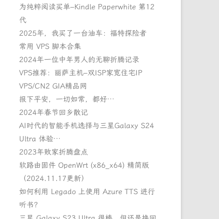
为纯粹阅读买单–Kindle Paperwhite 第12
代
2025年，我买了一台油车：福特探险者
常用 VPS 脚本合集
2024年一位中年男人的无聊折腾记录
VPS推荐：丽萨主机–双ISP家宽住宅IP
VPS/CN2 GIA精品网
报下平安，一切如常，都好…
2024年春节回乡散记
AI时代的智能手机选择与三星Galaxy S24
Ultra 体验…
2023年败家折腾盘点
软路由固件 OpenWrt (x86_x64) 精简版
（2024.11.17更新）
如何利用 Legado 上使用 Azure TTS 进行
听书？
三星 Galaxy S23 Ultra 很棒，但还是换回