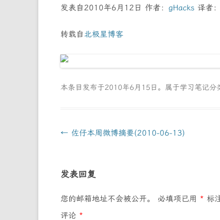
发表自2010年6月12日 作者：
gHacks
译者
转载自
北极星博客
本条目发布于
2010年6月15日
。属于
学习笔记
分
文
←
佐仔本周微博摘要(2010-06-13)
章
导
发表回复
航
您的邮箱地址不会被公开。
必填项已用
*
标
评论
*