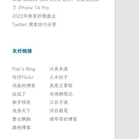
了 iPhone 14 Pro
2022年败家折腾盘点
Twitter 搜索技巧分享
友好链接
Pop's Blog
从良未遂
佐仔Flickr
土木坛子
尚磊的博客
我是王掌柜
扯远了
攻城狮笔记
数字移民
江石子渔
流浪天下
浮白载笔
碧云飘鹤
缙哥哥的博客
路杨博客