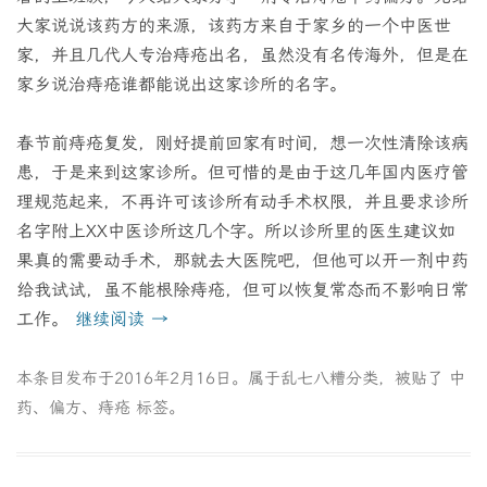
大家说说该药方的来源，该药方来自于家乡的一个中医世
家，并且几代人专治痔疮出名，虽然没有名传海外，但是在
家乡说治痔疮谁都能说出这家诊所的名字。
春节前痔疮复发，刚好提前回家有时间，想一次性清除该病
患，于是来到这家诊所。但可惜的是由于这几年国内医疗管
理规范起来，不再许可该诊所有动手术权限，并且要求诊所
名字附上XX中医诊所这几个字。所以诊所里的医生建议如
果真的需要动手术，那就去大医院吧，但他可以开一剂中药
给我试试，虽不能根除痔疮，但可以恢复常态而不影响日常
工作。
继续阅读
→
本条目发布于
2016年2月16日
。属于
乱七八糟
分类，被贴了
中
药
、
偏方
、
痔疮
标签。