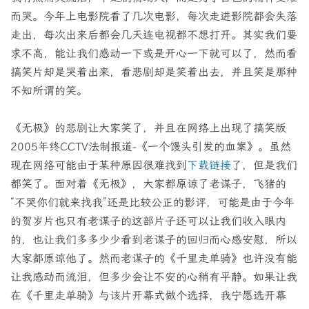
而哭。今年上电影院看了几次电影，每次走进影院都会失落
走出，每次出来后都会几天连电视都不想打开。其实我们要
求不高，能让我们感动一下或是开心一下就可以了，然而看
搞笑片却是哭着出来，看悲剧却是笑着出去，并且笑是那种
不知所谓的笑。
《无极》的悲剧让大家笑了，并且在网络上出现了搞笑版
2005年终CCTV法制报道-《一个馒头引发的血案》。虽然
现在网络可能由于某种原因很难找到
下载链接
了，但是我们
都笑了。面对着《无极》，大家都原谅了老谋子，飞猪的
“不哭你们就来找我”还是比较公正的影评，可能是由于今年
的贺岁片也只有老谋子的这部片子还可以让我们收入眼内
的，也让我们多多少少看到老谋子的回归而心感安慰，所以
大家都原谅他了。然而老谋子的《千里走单骑》也许没有能
让我感动而流泪，但多少会让不安的心稍有平静。如果让我
在《千里走单骑》与该片开幕式做个选择，我宁愿选开幕