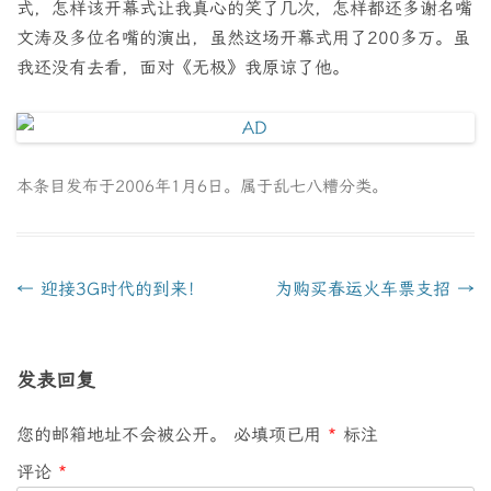
式，怎样该开幕式让我真心的笑了几次，怎样都还多谢名嘴
文涛及多位名嘴的演出，虽然这场开幕式用了200多万。虽
我还没有去看，面对《无极》我原谅了他。
本条目发布于
2006年1月6日
。属于
乱七八糟
分类。
文
←
迎接3G时代的到来！
为购买春运火车票支招
→
章
导
发表回复
航
您的邮箱地址不会被公开。
必填项已用
*
标注
评论
*