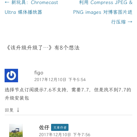
文
←
新玩具：Chromecast
利用 Compress JPEG &
章
Ultra 媒体播放器
PNG images 对博客图片进
导
行压缩
→
航
《
该升级升级了…
》有8个想法
figo
2017年12月10日 下午5:54
选择节点订阅提示7.6不支持，需要7.7，但是找不到7.7的
升级安装包
↓
回复
佐仔
文章作者
2017年12月10日 下午7:56