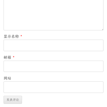
显示名称
*
邮箱
*
网站