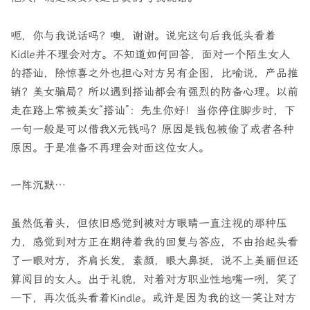
呃，你与我说话吗？噢，谢谢。说完这句后我低头看着
Kidle并不理会对方。不知道如何回答，面对一个陌生女人
的搭讪，除惊喜之外也担心对方另有企图，比喻说，产品推
销？美女骗局？所以遇到搭讪都会有强烈的防备心理。以前
走在路上常被美女“搭讪”：先生你好！当你停住脚步时，下
一句一般是可以借我X元钱吗？原因是钱包被偷了或者各种
原因。于是准备不再理会对面这位女人。
一阵沉默…
虽然低着头，但依旧感觉到被对方眼睛一直注视的那种压
力，感觉到对方正在期待着我的回复与答应，不由抬起头看
了一眼对方，齐肩长发，素颜，眼大鼻挺，说不上美丽但还
算阅目的女人。出于礼貌，对着对方职业性地嘴一咧，笑了
一下，再次低头看着Kindle。或许是因为我的这一笑让对方