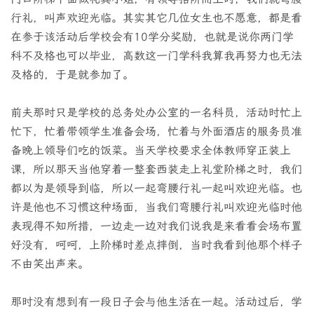
行礼，叫声欢迎光临。其实其它几位女生也不愿意，都是看
在参于该活动后学校会有10学分奖励，也就是说你两门学
科不及格也可以毕业，高数这一门学科我算我再努力也无法
及格的，于是就参加了。
前夫那时只是学校的总务处办公室的一名科员，活动时忙上
忙下，忙着带领学生准备会场，忙着与外面酒店的服务员准
备晚上领导们吃的饭菜。当天学校要求全体教师穿正装上
课，所以那天当他穿着一整套西装走上礼堂阶梯之时，我们
都以为是领导到临，所以一起弯腰行礼一起叫欢迎光临。也
许是他也不习惯这种场面，当我们弯腰行礼叫欢迎光临时他
表现得不知所措，一边走一边对我们说我是来看看会场布置
好没有，呵呵，上阶梯时差点摔倒，当时我看到他那个样子
不由笑出声来。
那时没有想到有一段日子会与他生活在一起。活动过后，学