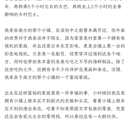
车，再转乘5个小时左右的大巴，再转坐上2个小时的全身
都响的乡村巴士。
我来自南方的那个小镇，在读初中之前曾未离开过，但外面
的世界对于我来说并不陌生，因为家里是村里第一个拥有电
视机的家庭，并且还是日本东芝彩电，更是全镇上第一台的
彩色电视机。父亲是一名船员，经常穿洋过海到达各个地
方，同时也带回来丰富的美食与吃之不尽的海鲜制品。除了
这些吃的之外，还拥有令不少伙伴妒忌漫画和杂志。没错，
我来自于南方的那个小镇的一个富裕家庭。
出生在这样富裕的家庭里是一件幸福的事，小时候的我总是
拥有小镇上根本买不到款式的衣服和头花，看着小镇上根本
买不到的港台杂志，吃着不知是那国文字包装的零食，兜里
还总会有贰元左右的零用钱，所以身边总有一大群伙伴。