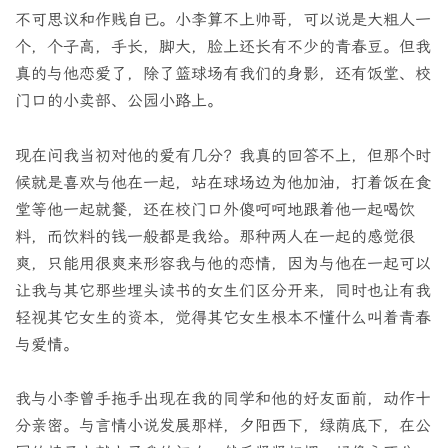
不可思议和作贱自已。小李算不上帅哥，可以说是大粗人一
个，个子高，手长，脚大，脸上还长有不少的青春豆。但我
真的与他恋爱了，除了篮球场有我们的身影，还有饭堂、校
门口的小卖部、公园小路上。
现在问我当初对他的爱有几分？我真的回答不上，但那个时
候就是喜欢与他在一起，站在球场边为他加油，打着饭在食
堂等他一起就餐，还在校门口外傻呵呵地跟着他一起喝饮
料，而饮料的钱一般都是我给。那种两人在一起的感觉很
爽，只能用很爽来形容我与他的恋情，因为与他在一起可以
让我与其它那些埋头读书的女生们区分开来，同时也让有我
轻视其它女生的资本，觉得其它女生根本不懂什么叫着青春
与爱情。
我与小李曾手拖手出现在我的同学和他的好友面前，动作十
分亲密。与言情小说发展那样，夕阳西下，绿荫底下，在公