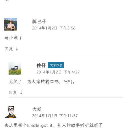
牌巴子
2014年1月2日 下午3:56
写小说了
↓
回复
佐仔
文章作者
2014年1月2日 下午4:27
见笑了，给大家转转口味，呵呵。
↓
回复
大发
2014年1月1日 下午11:37
去店里带个kindle,got it。别人的故事听听就好了