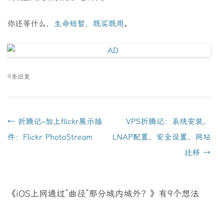
你还等什么，
生命短暂，既买既用
。
9条回复
文
←
折腾记–加上flickr展示插
VPS折腾记：系统安装、
章
件：Flickr PhotoStream
LNAP配置、安全设置、网站
导
迁移
→
航
《
iOS上网通过”曲径”那分城内城外？
》有9个想法