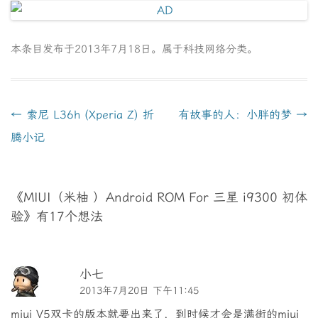
本条目发布于
2013年7月18日
。属于
科技网络
分类。
文
←
索尼 L36h (Xperia Z) 折
有故事的人：小胖的梦
→
章
腾小记
导
航
《
MIUI（米柚 ）Android ROM For 三星 i9300 初体
验
》有17个想法
小七
2013年7月20日 下午11:45
miui V5双卡的版本就要出来了，到时候才会是满街的miui