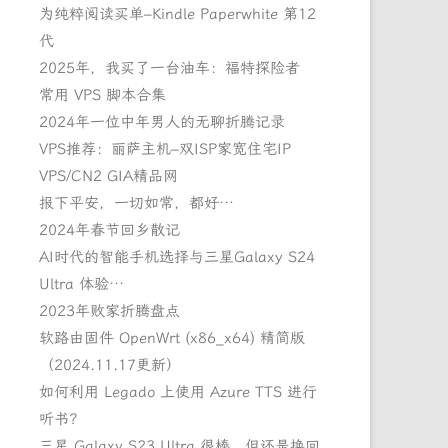
为纯粹阅读买单–Kindle Paperwhite 第12
代
2025年，我买了一台油车：福特探险者
常用 VPS 脚本合集
2024年一位中年男人的无聊折腾记录
VPS推荐：丽萨主机–双ISP家宽住宅IP
VPS/CN2 GIA精品网
报下平安，一切如常，都好…
2024年春节回乡散记
AI时代的智能手机选择与三星Galaxy S24
Ultra 体验…
2023年败家折腾盘点
软路由固件 OpenWrt (x86_x64) 精简版
（2024.11.17更新）
如何利用 Legado 上使用 Azure TTS 进行
听书？
三星 Galaxy S23 Ultra 很棒，但还是换回