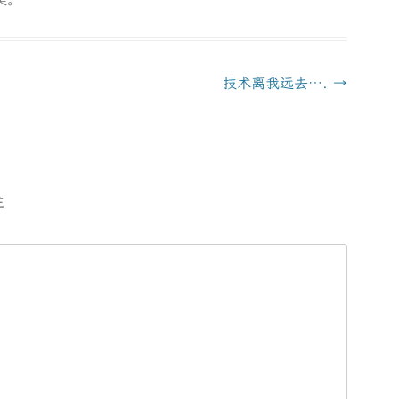
类。
技术离我远去….
→
注