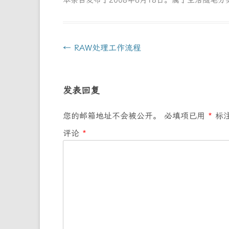
本条目发布于
2008年6月18日
。属于
生活随笔
分
文
←
RAW处理工作流程
章
导
发表回复
航
您的邮箱地址不会被公开。
必填项已用
*
标
评论
*