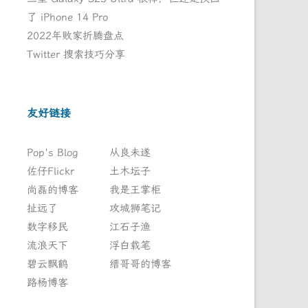
了 iPhone 14 Pro
2022年败家折腾盘点
Twitter 搜索技巧分享
友好链接
Pop's Blog
从良未遂
佐仔Flickr
土木坛子
尚磊的博客
我是王掌柜
扯远了
攻城狮笔记
数字移民
江石子渔
流浪天下
浮白载笔
碧云飘鹤
缙哥哥的博客
路杨博客