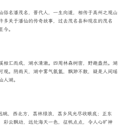
仙俗名潘茂名，晋代人，一生向道，相传于高州之观山
许多关于潘仙的传奇故事，过去茂名县和现在的茂名
至今。
溪相汇而成，湖水清澈。四周林森树密，野趣盎然。湖
可观。阴雨天，湖中雾气氤氲，飘渺不散，疑是人间瑶
仙人湖。
目远眺，西北方，荔林绿浪，荔乡风光尽收眼底；正东
，彩云飘动，远处海天一色，征帆点点，令人心旷神