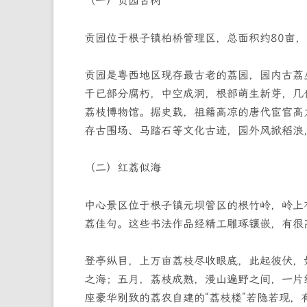
（一）贡园古树
贡园位于根子镇柏桥管理区，总面积约80亩
贡园是粤西地区现存最古老的荔园，园内古荔
干已部分腐朽，中空成洞，根部萌生新芽，几
荔枝博物馆。据史载，祖籍高凉的唐代宦官高
存古围场、马踏石等文化古迹，园外风掀稻浪
（二）红荔似海
中心景区位于根子镇元坝管区的根竹岭，岭上
荔佳句。这些书法作品经精工雕琢镶嵌，有很
登亭纵目，上万亩荔枝尽收眼底，此起彼伏，
之海；五月，荔枝成熟，漫山遍野之间，一片
座豪华别致的荔农自建的“荔枝楼”若隐若现，