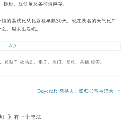
、捞粉、豆饼角及各种海鲜等。
根子镇的荔枝比从化荔枝早熟30天，现在茂名的天气比广
什么，周末出发吧。
类，被贴了
放鸡岛
、
根子
、
热门
、
荔枝
、
采摘
标签。
Daycraft 德格夫：回归书写与记录
→
地！
》有一个想法