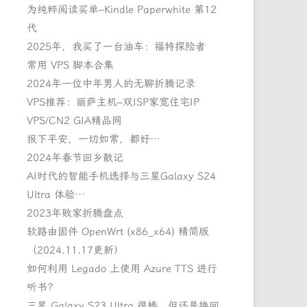
为纯粹阅读买单–Kindle Paperwhite 第12
代
2025年，我买了一台油车：福特探险者
常用 VPS 脚本合集
2024年一位中年男人的无聊折腾记录
VPS推荐：丽萨主机–双ISP家宽住宅IP
VPS/CN2 GIA精品网
报下平安，一切如常，都好…
2024年春节回乡散记
AI时代的智能手机选择与三星Galaxy S24
Ultra 体验…
2023年败家折腾盘点
软路由固件 OpenWrt (x86_x64) 精简版
（2024.11.17更新）
如何利用 Legado 上使用 Azure TTS 进行
听书？
三星 Galaxy S23 Ultra 很棒，但还是换回