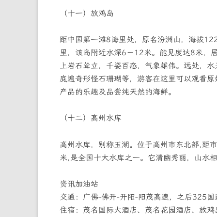
（十一）放鸡岛
距中国第一滩8诲里处，原名汾洲山，海拔12
里，该岛附近水深6－12米。能见度达8米
上岩石耸立，千姿百态，气象雄伟。远处，水
底遍奇形怪石珊瑚等，游客在这里可以观看原
产品的乐趣及品尝纯天然的海鲜。
（十二）高州水库
高州水库，别称玉湖。位于高州市东北部,距市区
米,是全国十大水库之一。它清幽秀丽，山水
资讯加油站
交通：广佛-佛开-开阳-阳茂高速，之后325
住宿：茂名国际大酒店、茂名花园酒店、放鸡