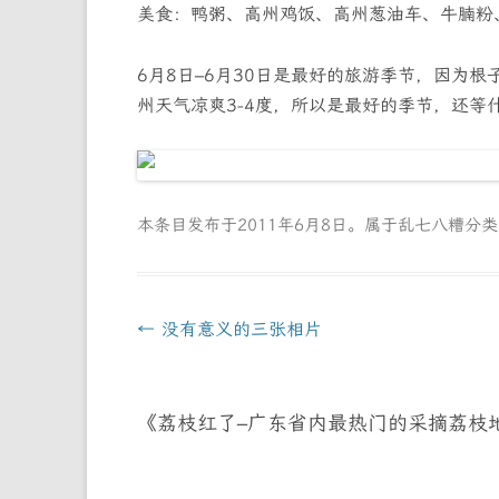
美食：鸭粥、高州鸡饭、高州葱油车、牛腩粉
6月8日–6月30日是最好的旅游季节，因为
州天气凉爽3-4度，所以是最好的季节，还等
本条目发布于
2011年6月8日
。属于
乱七八糟
分
文
←
没有意义的三张相片
章
导
《
荔枝红了–广东省内最热门的采摘荔枝
航