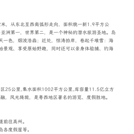
2米，从东北至西南弧形走向，面积貌一新1.9平方公
，居亚洲第一，世界第二，是一个神秘的潜水旅游圣地。岛
天一色，烟波浩淼；近处，惊涛拍岸，卷起千堆雪：海
始景观、享受原始野趣，同时还可以亲身体验捕、钓海
25公里,集水面积1002平方公里,库容量11.5亿立方
相融，风光旖旎，是粤西地区著名的游览、度假胜地。
国道前往高州。
岛各度假屋等。