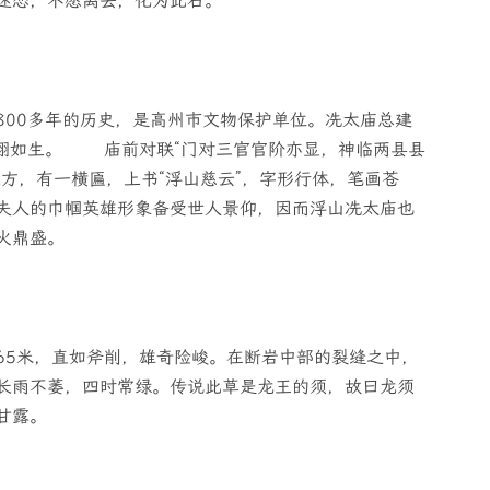
迷恋，不愿离去，化为此石。
800多年的历史，是高州市文物保护单位。冼太庙总建
栩栩如生。 庙前对联“门对三官官阶亦显，神临两县县
方，有一横匾，上书“浮山慈云”，字形行体，笔画苍
夫人的巾帼英雄形象备受世人景仰，因而浮山冼太庙也
火鼎盛。
65米，直如斧削，雄奇险峻。在断岩中部的裂缝之中，
长雨不萎，四时常绿。传说此草是龙王的须，故曰龙须
甘露。