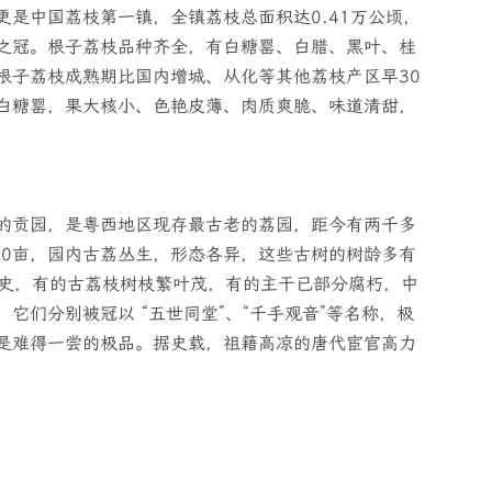
是中国荔枝第一镇，全镇荔枝总面积达0.41万公顷，
之冠。根子荔枝品种齐全，有白糖罂、白腊、黑叶、桂
根子荔枝成熟期比国内增城、从化等其他荔枝产区早30
白糖罂，果大核小、色艳皮薄、肉质爽脆、味道清甜，
的贡园，是粤西地区现存最古老的荔园，距今有两千多
80亩，园内古荔丛生，形态各异，这些古树的树龄多有
历史，有的古荔枝树枝繁叶茂，有的主干已部分腐朽，中
它们分别被冠以 “五世同堂”、“千手观音”等名称，极
是难得一尝的极品。据史载，祖籍高凉的唐代宦官高力