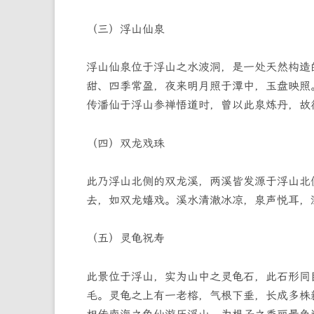
（三）浮山仙泉
浮山仙泉位于浮山之水波洞，是一处天然构造
甜、四季常盈，夜来明月照于潭中，玉盘映照
传潘仙于浮山参禅悟道时，曾以此泉炼丹，故得
（四）双龙戏珠
此乃浮山北侧的双龙溪，两溪皆发源于浮山北
去，如双龙嬉戏。溪水清澈冰凉，泉声悦耳，
（五）灵龟祝寿
此景位于浮山，实为山中之灵龟石，此石形同
毛。灵龟之上有一老榕，气根下垂，长成多株