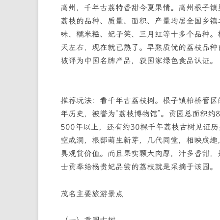
高州，千年古荔特香甜今夏果情。高州根子镇更
荔枝的品种、质量、面积、产量均居全国乡镇
味、糯米糍、妃子笑、三月红等十多个品种。
天左右，现在就已熟了。早熟质优的荔枝品种
被评为中国名牌产品，获国家绿色食品认证。
推荐玩法：看千年古荔枝树。根子镇柏桥管区
年历史，被誉为“荔枝博物馆”。贡园总面积约
500年以上，还有约30棵千年荔枝古树见证
空成洞，根部萌生新芽，几代同堂，相映成趣，
具观赏价值。而且果实颗大肉厚，汁多香甜，
士贡奉给杨贵妃品尝的荔枝就是采摘于该园。
茂名主要旅游景点