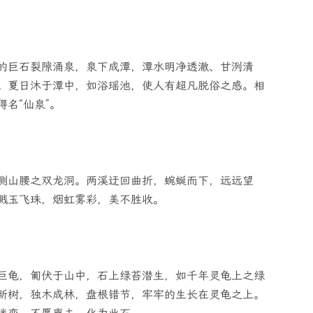
的巨石裂隙涌泉，泉下成潭，潭水明净透澈、甘洌清
。夏日沐于潭中，如浴瑶池，使人有超凡脱俗之感。相
名“仙泉”。
侧山腰之双龙洞。两溪迂回曲折，蜿蜒而下，远远望
溅玉飞珠，烟虹雾彩，美不胜收。
巨龟，匍伏于山中，石上绿苔潜生，如千年灵龟上之绿
新树，独木成林，盘根错节，牢牢的生长在灵龟之上。