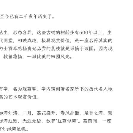
，至今已有二千多年历史了。
丛生，形态各异，这些古树的树龄多有500年以上，主
代同堂，相映成趣，极具观赏价值，是一座名符其实的
力士贡奉给杨贵妃品尝的荔枝就是采摘于该园。园内现
，牧笛悠扬，一派优美的田园风光。
有亭，名为观荔亭。亭内镌刻著名家所书的历代名人咏
高的艺术观赏价值。
如海如涛。二月，荔花盛开，春风扑面，是香之海、蜜
绿海红潮，无涯无边，故智“红荔似海”。荔荫间，一座
有如绿海星帆。