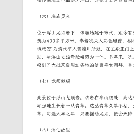
相传南海之龟仙游历浮山，为根子之秀丽景色
（六）冼庙灵光
位于浮山龙须岩下，该庙始建于宋代，距今有
筑为400多平方米，奉着冼夫人彩色雕像，
境咸安”为清代举人黄雅川所题，在主殿正门上
劲，与浮山之雄奇险峻溶为一体。多年来，冼
吸引了大批来自周边各地的信男善女朝拜，香
（七）龙须献瑞
此景位于浮山龙须岩。该岩在半山腰处，高达
顽强地生长着一从青草。这丛青草久旱不枯，
草。每遇大早之年，只要摇动龙须，便会天降
（八）潘仙故里