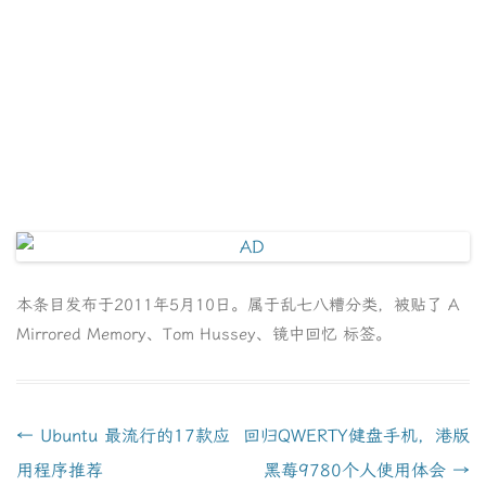
本条目发布于
2011年5月10日
。属于
乱七八糟
分类，被贴了
A
Mirrored Memory
、
Tom Hussey
、
镜中回忆
标签。
文
←
Ubuntu 最流行的17款应
回归QWERTY健盘手机，港版
章
用程序推荐
黑莓9780个人使用体会
→