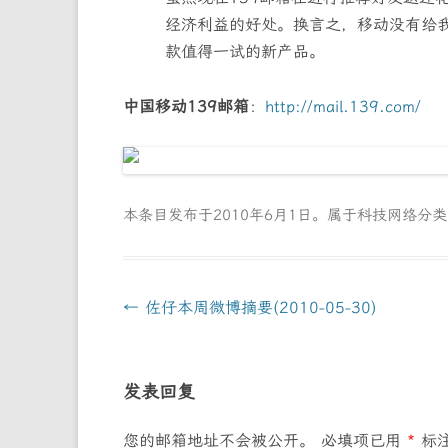
经济利益的好处。换言之，移动没有给
款值得一试的新产品。
中国移动139邮箱
：
http://mail.139.com/
本条目发布于
2010年6月1日
。属于
科技网络
分
文
←
佐仔本周微博摘要(2010-05-30)
章
导
发表回复
航
您的邮箱地址不会被公开。
必填项已用
*
标