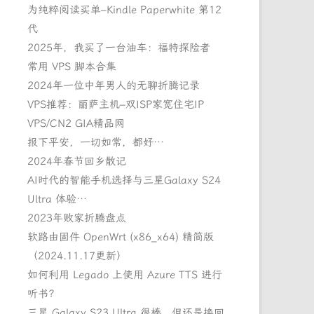
为纯粹阅读买单–Kindle Paperwhite 第12
代
2025年，我买了一台油车：福特探险者
常用 VPS 脚本合集
2024年一位中年男人的无聊折腾记录
VPS推荐：丽萨主机–双ISP家宽住宅IP
VPS/CN2 GIA精品网
报下平安，一切如常，都好…
2024年春节回乡散记
AI时代的智能手机选择与三星Galaxy S24
Ultra 体验…
2023年败家折腾盘点
软路由固件 OpenWrt (x86_x64) 精简版
（2024.11.17更新）
如何利用 Legado 上使用 Azure TTS 进行
听书？
三星 Galaxy S23 Ultra 很棒，但还是换回