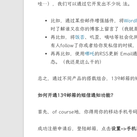
哇…），我们可以通过它开发出不少玩 法。
比如，通过某些邮件增强插件，将
Word
时了解谁又在你的博客上留言了（我就
再比如，将
饭否
、叽歪、嘀咕等社会化网络
有人follow了你或者给你发私信的时
再再比如，使用
哪吒
的RSS更新 Ema
态。（我还是这么干的）
总之，通过不同产品的搭载组合，139邮箱
如何开通139邮箱的短信通知功能？
首先，of course地，你得用你的移动手机
成功注册申请后，登陆邮箱，点击
设置–>手