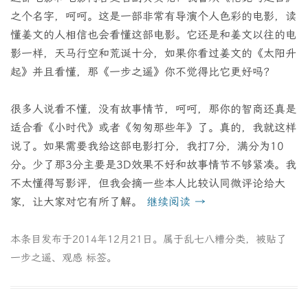
之个名字，呵呵。这是一部非常有导演个人色彩的电影，读
懂姜文的人相信也会看懂这部电影。它还是和姜文以往的电
影一样，天马行空和荒诞十分，如果你看过姜文的《太阳升
起》并且看懂，那《一步之遥》你不觉得比它更好吗？
很多人说看不懂，没有故事情节，呵呵，那你的智商还真是
适合看《小时代》或者《匆匆那些年》了。真的，我就这样
说了。如果需要我给这部电影打分，我打7分，满分为10
分。少了那3分主要是3D效果不好和故事情节不够紧凑。我
不太懂得写影评，但我会摘一些本人比较认同微评论给大
家，让大家对它有所了解。
继续阅读
→
本条目发布于
2014年12月21日
。属于
乱七八糟
分类，被贴了
一步之遥
、
观感
标签。