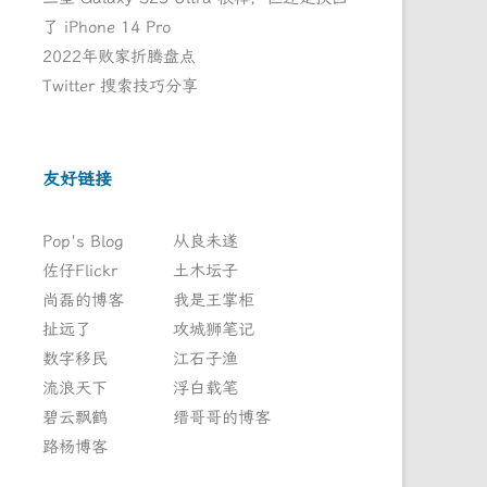
了 iPhone 14 Pro
2022年败家折腾盘点
Twitter 搜索技巧分享
友好链接
Pop's Blog
从良未遂
佐仔Flickr
土木坛子
尚磊的博客
我是王掌柜
扯远了
攻城狮笔记
数字移民
江石子渔
流浪天下
浮白载笔
碧云飘鹤
缙哥哥的博客
路杨博客