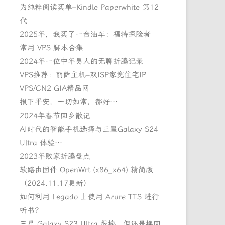
为纯粹阅读买单–Kindle Paperwhite 第12
代
2025年，我买了一台油车：福特探险者
常用 VPS 脚本合集
2024年一位中年男人的无聊折腾记录
VPS推荐：丽萨主机–双ISP家宽住宅IP
VPS/CN2 GIA精品网
报下平安，一切如常，都好…
2024年春节回乡散记
AI时代的智能手机选择与三星Galaxy S24
Ultra 体验…
2023年败家折腾盘点
软路由固件 OpenWrt (x86_x64) 精简版
（2024.11.17更新）
如何利用 Legado 上使用 Azure TTS 进行
听书？
三星 Galaxy S23 Ultra 很棒，但还是换回