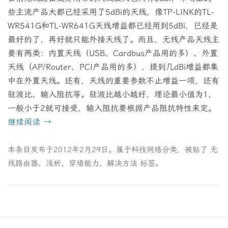
些主流产品大都已经采用了5dBi的天线，像TP-LINK的TL-
WR541G和TL-WR641G天线增益都已经用到5dBi，已经是
最好的了，再好就只能外接天线了。而且，无线产品天线主
要有两类：内置天线（USB、Cardbus产品用的多）、外置
天线（AP/Router、PCI产品用的多），提到几dBi增益都集
中在外置天线。还有，天线的重要参数不止增益一项，还有
驻波比、输入阻抗​​等。驻波比越小越好，理论最小值为1，
一般小于2就可接受，输入阻抗要根据产品阻抗特性来定。
继续阅读
→
本条目发布于
2012年2月29日
。属于
科技网络
分类，被贴了
无
线路由器
、
浅析
、
穿墙能力
、
解决方法
标签。