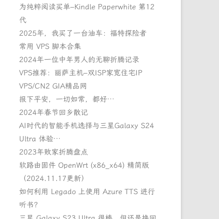
为纯粹阅读买单–Kindle Paperwhite 第12
代
2025年，我买了一台油车：福特探险者
常用 VPS 脚本合集
2024年一位中年男人的无聊折腾记录
VPS推荐：丽萨主机–双ISP家宽住宅IP
VPS/CN2 GIA精品网
报下平安，一切如常，都好…
2024年春节回乡散记
AI时代的智能手机选择与三星Galaxy S24
Ultra 体验…
2023年败家折腾盘点
软路由固件 OpenWrt (x86_x64) 精简版
（2024.11.17更新）
如何利用 Legado 上使用 Azure TTS 进行
听书？
三星 Galaxy S23 Ultra 很棒，但还是换回