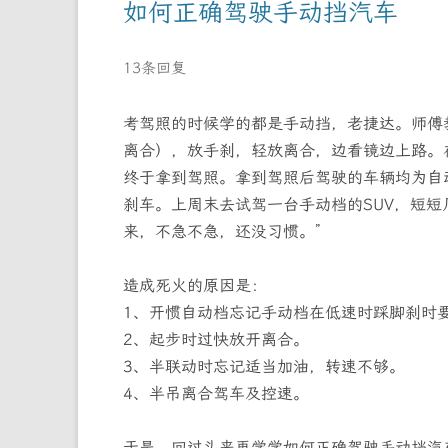
如何正确驾驶手动挡汽车
13条回复
考驾照的时候学的都是手动挡，老捷达。师傅
离合），放手刹，轻放离合，边看镜边上路。
终于拿到驾照。拿到驾照后驾驶的车辆均为自
刹车。上周末去试驾一台手动档的SUV，短短
来，不急不急，还没习惯。”
造成死火的原因是：
1、开惯自动档忘记手动档在低速时踩脚刹时
2、起步时过快放开离合。
3、半联动时忘记适当加油，转速不够。
4、半吊离合驾车及控速。
于是，回过头来再学学如何正确驾驶手动挡