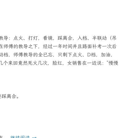
教导：点火、打灯，看镜，踩离合，入档、半联动（吊
在师傅的教导之下，经过一年时间并且路面补考一次后
动档，师傅教导的全已忘，只剩下点火、D档，加油，
几个来回竟然死火几次，脸红，女销售在一边说：“慢慢
要踩离合。
汽车。
继续阅读
→