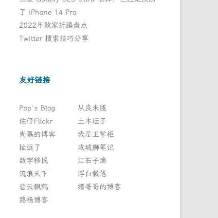
了 iPhone 14 Pro
2022年败家折腾盘点
Twitter 搜索技巧分享
友好链接
Pop's Blog
从良未遂
佐仔Flickr
土木坛子
尚磊的博客
我是王掌柜
扯远了
攻城狮笔记
数字移民
江石子渔
流浪天下
浮白载笔
碧云飘鹤
缙哥哥的博客
路杨博客