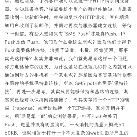
以。通过网络，手机客户端可以发送一个HTTP请求到服务
器，告知服务器客户端需要这个用户的新邮件通知，当服务
器收到一封新邮件时，就会回复这个HTTP请求；客户端通
知用户收到了新邮件，并同时再次与服务器建立连接，等待
下一封信。有些人觉得只有“SMS Push”才是真Push，IP
Push是伪 Push。他们为什么会这么想呢？因为他们觉得IP
Push需要保持连接，浪费了流量、电量、网络资源。那事
实是这样吗？其实并非如此。我们首先思考这样一个问题，
你打电话给你的朋友，为什么基站在很短几秒钟之内就可以
通知到对方的手机有一个来电呢？那是因为其实基站时刻都
在跟你的手机保持着连接。所以 SMS path也需要“保持连
接”，再进一步思考，其实只要能够保持和基站的连接，其
实就已经可以保持网络连接了，而其实等待一个HTTP的响
应（reponse）或者说维持一个TCP连接，额外开销并不
大。用“网易掌上邮”的实测结果是，打开Push和关闭
Push，电量并没有明显消耗，一天消耗的流量大概是50-
60KB，也就相当于打开一个不太复杂的web页面所产生的