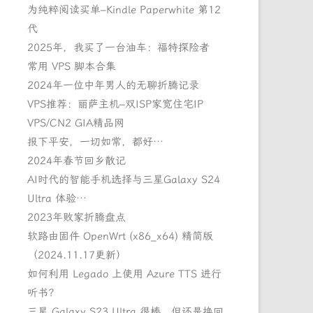
为纯粹阅读买单–Kindle Paperwhite 第12
代
2025年，我买了一台油车：福特探险者
常用 VPS 脚本合集
2024年一位中年男人的无聊折腾记录
VPS推荐：丽萨主机–双ISP家宽住宅IP
VPS/CN2 GIA精品网
报下平安，一切如常，都好…
2024年春节回乡散记
AI时代的智能手机选择与三星Galaxy S24
Ultra 体验…
2023年败家折腾盘点
软路由固件 OpenWrt (x86_x64) 精简版
（2024.11.17更新）
如何利用 Legado 上使用 Azure TTS 进行
听书？
三星 Galaxy S23 Ultra 很棒，但还是换回