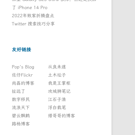
了 iPhone 14 Pro
2022年败家折腾盘点
Twitter 搜索技巧分享
友好链接
Pop's Blog
从良未遂
佐仔Flickr
土木坛子
尚磊的博客
我是王掌柜
扯远了
攻城狮笔记
数字移民
江石子渔
流浪天下
浮白载笔
碧云飘鹤
缙哥哥的博客
路杨博客