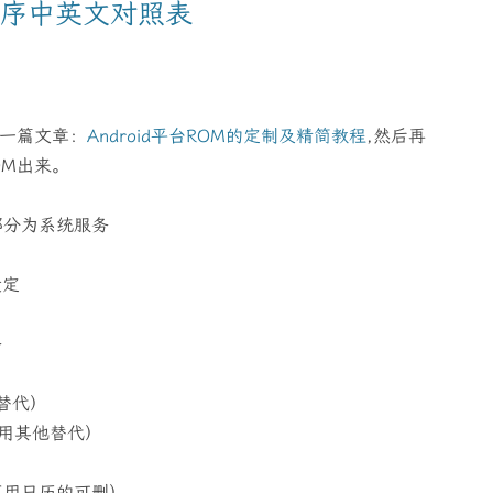
内置程序中英文对照表
了一篇文章：
Android平台ROM的定制及精简教程
,然后再
OM出来。
部分为系统服务
设定
）
务
C替代）
，可用其他替代）
务（不用日历的可删）