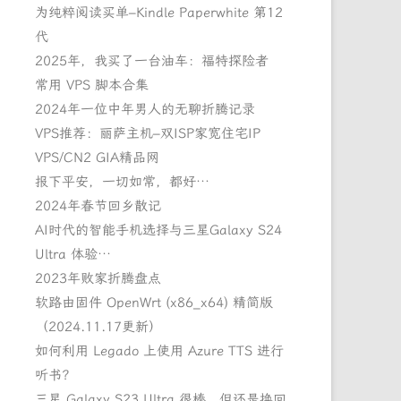
为纯粹阅读买单–Kindle Paperwhite 第12
代
2025年，我买了一台油车：福特探险者
常用 VPS 脚本合集
2024年一位中年男人的无聊折腾记录
VPS推荐：丽萨主机–双ISP家宽住宅IP
VPS/CN2 GIA精品网
报下平安，一切如常，都好…
2024年春节回乡散记
AI时代的智能手机选择与三星Galaxy S24
Ultra 体验…
2023年败家折腾盘点
软路由固件 OpenWrt (x86_x64) 精简版
（2024.11.17更新）
如何利用 Legado 上使用 Azure TTS 进行
听书？
三星 Galaxy S23 Ultra 很棒，但还是换回