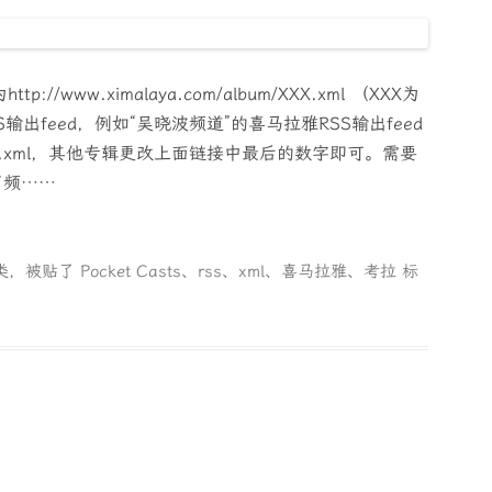
www.ximalaya.com/album/XXX.xml （XXX为
出feed，例如“吴晓波频道”的喜马拉雅RSS输出feed
m/269179.xml，其他专辑更改上面链接中最后的数字即可。需要
声频……
类，被贴了
Pocket Casts
、
rss
、
xml
、
喜马拉雅
、
考拉
标