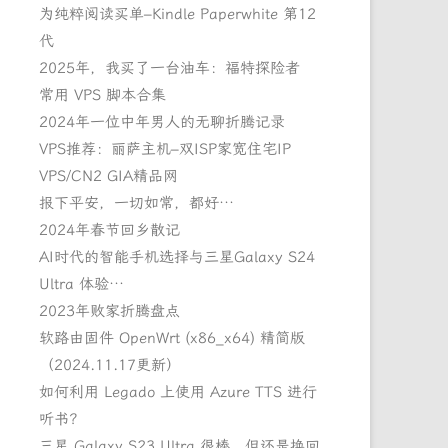
为纯粹阅读买单–Kindle Paperwhite 第12
代
2025年，我买了一台油车：福特探险者
常用 VPS 脚本合集
2024年一位中年男人的无聊折腾记录
VPS推荐：丽萨主机–双ISP家宽住宅IP
VPS/CN2 GIA精品网
报下平安，一切如常，都好…
2024年春节回乡散记
AI时代的智能手机选择与三星Galaxy S24
Ultra 体验…
2023年败家折腾盘点
软路由固件 OpenWrt (x86_x64) 精简版
（2024.11.17更新）
如何利用 Legado 上使用 Azure TTS 进行
听书？
三星 Galaxy S23 Ultra 很棒，但还是换回