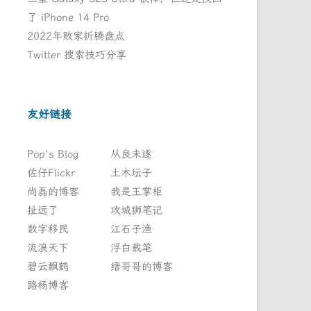
了 iPhone 14 Pro
2022年败家折腾盘点
Twitter 搜索技巧分享
友好链接
Pop's Blog
从良未遂
佐仔Flickr
土木坛子
尚磊的博客
我是王掌柜
扯远了
攻城狮笔记
数字移民
江石子渔
流浪天下
浮白载笔
碧云飘鹤
缙哥哥的博客
路杨博客