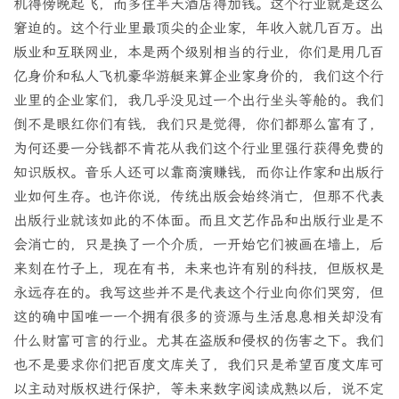
机得傍晚起飞，而多住半天酒店得加钱。这个行业就是这么
窘迫的。这个行业里最顶尖的企业家，年收入就几百万。出
版业和互联网业，本是两个级别相当的行业，你们是用几百
亿身价和私人飞机豪华游艇来算企业家身价的，我们这个行
业里的企业家们，我几乎没见过一个出行坐头等舱的。我们
倒不是眼红你们有钱，我们只是觉得，你们都那么富有了，
为何还要一分钱都不肯花从我们这个行业里强行获得免费的
知识版权。音乐人还可以靠商演赚钱，而你让作家和出版行
业如何生存。也许你说，传统出版会始终消亡，但那不代表
出版行业就该如此的不体面。而且文艺作品和出版行业是不
会消亡的，只是换了一个介质，一开始它们被画在墙上，后
来刻在竹子上，现在有书，未来也许有别的科技，但版权是
永远存在的。我写这些并不是代表这个行业向你们哭穷，但
这的确中国唯一一个拥有很多的资源与生活息息相关却没有
什么财富可言的行业。尤其在盗版和侵权的伤害之下。我们
也不是要求你们把百度文库关了，我们只是希望百度文库可
以主动对版权进行保护，等未来数字阅读成熟以后，说不定