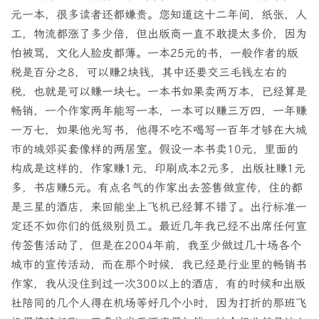
元一本，很多读者还都嫌贵。您知道这十二年间，纸张，人
工，物流都涨了多少倍，但出版商一直不敢提太多价，因为
怕被骂，文化人脸皮都薄。一本25元的书，一般作者的版
税是百分之8，可以赚2块钱，其中还要交三毛钱左右的
税，也就是可以赚一块七。一本书如果卖两万本，已经算是
畅销，一个作家两年能写一本，一本可以赚三万四，一年赚
一万七，如果他光写书，他得不吃不喝写一百年才够在大城
市的城郊买套像样的两居室。假设一本书卖10元，里面的
构成是这样的，作家赚1元，印刷成本2元多，出版社赚1元
多，书店赚5元。有点名气的作家出去签售做宣传，住的都
是三星的酒店，来回能坐上飞机已经算不错了。出行标准一
定还不如你们的低级别员工。最近几年我已经不出席任何宣
传签售活动了，但是在2004年前，我至少做过几十场各个
城市的宣传活动，而在那个时候，我已经是行业里的畅销书
作家，我从没住到过一次300以上的酒店，有的时候和出版
社陪同的几个人得在机场等好几个小时，因为打折的那班飞