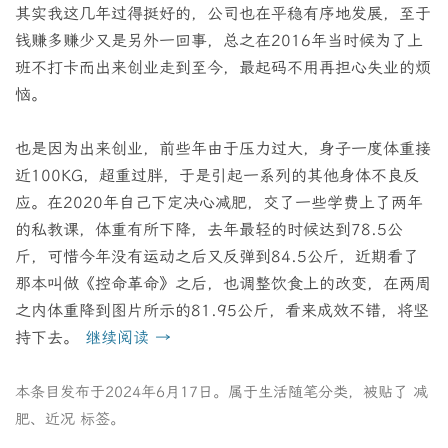
其实我这几年过得挺好的，公司也在平稳有序地发展，至于
钱赚多赚少又是另外一回事，总之在2016年当时候为了上
班不打卡而出来创业走到至今，最起码不用再担心失业的烦
恼。
也是因为出来创业，前些年由于压力过大，身子一度体重接
近100KG，超重过胖，于是引起一系列的其他身体不良反
应。在2020年自己下定决心减肥，交了一些学费上了两年
的私教课，体重有所下降，去年最轻的时候达到78.5公
斤，可惜今年没有运动之后又反弹到84.5公斤，近期看了
那本叫做《控命革命》之后，也调整饮食上的改变，在两周
之内体重降到图片所示的81.95公斤，看来成效不错，将坚
持下去。
继续阅读
→
本条目发布于
2024年6月17日
。属于
生活随笔
分类，被贴了
减
肥
、
近况
标签。