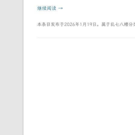
继续阅读
→
本条目发布于
2026年1月19日
。属于
乱七八糟
分