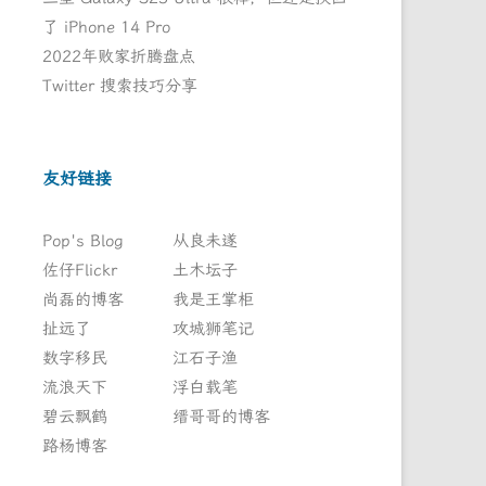
了 iPhone 14 Pro
2022年败家折腾盘点
Twitter 搜索技巧分享
友好链接
Pop's Blog
从良未遂
佐仔Flickr
土木坛子
尚磊的博客
我是王掌柜
扯远了
攻城狮笔记
数字移民
江石子渔
流浪天下
浮白载笔
碧云飘鹤
缙哥哥的博客
路杨博客