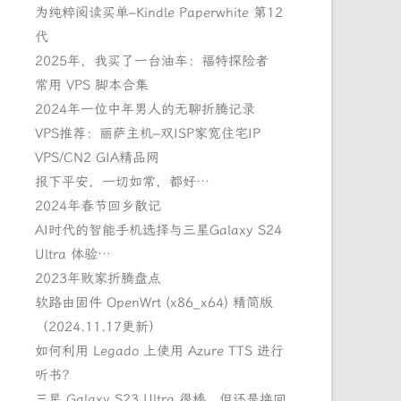
为纯粹阅读买单–Kindle Paperwhite 第12
代
2025年，我买了一台油车：福特探险者
常用 VPS 脚本合集
2024年一位中年男人的无聊折腾记录
VPS推荐：丽萨主机–双ISP家宽住宅IP
VPS/CN2 GIA精品网
报下平安，一切如常，都好…
2024年春节回乡散记
AI时代的智能手机选择与三星Galaxy S24
Ultra 体验…
2023年败家折腾盘点
软路由固件 OpenWrt (x86_x64) 精简版
（2024.11.17更新）
如何利用 Legado 上使用 Azure TTS 进行
听书？
三星 Galaxy S23 Ultra 很棒，但还是换回