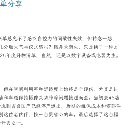
清单分享
着账单总免不了感叹自控力的间歇性失效，但转念一想，
几分烟火气与仪式感吗？钱并未消失，只是换了一种方
025年度好物清单，当然，还是以数字设备或电器为主。
，但在空间利用率和舒适度上始终是个硬伤，尤其是进
油和车道保持摄像头故障等问题接踵而至。当初去4S店
。考虑到吉普国产已经停产退出，后期的维保成本和零部件
别这位老伙伴，换一台更省心的车。最后选择了这台福
的开支之一。